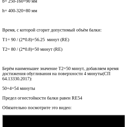
b= 250-160=90
мм
h= 400-320=80
мм
Время,
с которой сгорит допустимый объём балки:
T1= 90 / (2*0.8)=56.25
минут
(RE)
T2= 80 / (2*0.8)=50
минут
(RE)
Берём наименьшее значение
T2=50
минут,
добавляем время
достижения обугливания на поверхности
4
минуты
(
СП
64.13330.2017
)
:
50+4=54
минуты
Предел огнестойкости балки равен
RE54
Обязательно посмотрите это видео: