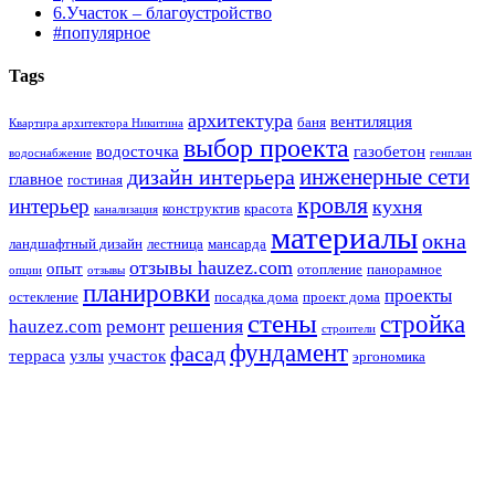
6.Участок – благоустройство
#популярное
Tags
архитектура
вентиляция
баня
Квартира архитектора Никитина
выбор проекта
водосточка
газобетон
водоснабжение
генплан
инженерные сети
дизайн интерьера
главное
гостиная
кровля
интерьер
кухня
конструктив
красота
канализация
материалы
окна
ландшафтный дизайн
лестница
мансарда
отзывы hauzez.com
опыт
отопление
панорамное
опции
отзывы
планировки
проекты
остекление
посадка дома
проект дома
стены
стройка
решения
hauzez.com
ремонт
строители
фундамент
фасад
терраса
узлы
участок
эргономика