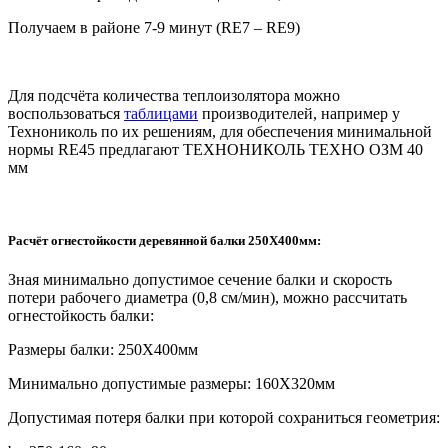
Получаем в районе 7-9 минут (RE7 – RE9)
Для подсчёта количества теплоизолятора можно
воспользоваться
таблицами
производителей, например у
Технониколь по их решениям, для обеспечения минимальной
нормы RE45 предлагают ТЕХНОНИКОЛЬ ТЕХНО ОЗМ 40
мм
Расчёт огнестойкости деревянной балки 250X400мм:
Зная минимально допустимое сечение балки и скорость
потери рабочего диаметра
(0,8
см
/
мин
)
,
можно рассчитать
огнестойкость балки:
Размеры балки:
250
Х4
00
мм
Минимально допустимые размеры:
160X320
мм
Допустимая потеря балки при которой сохраниться геометрия: