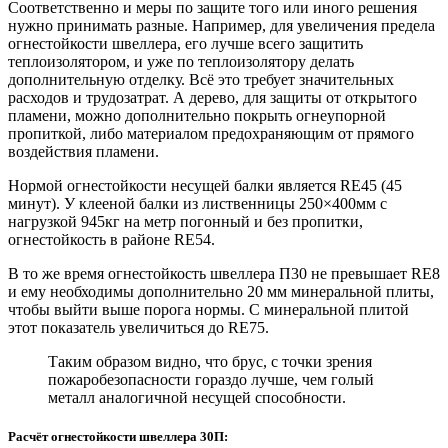
Соответственно и меры по защите того или иного решения
нужно принимать разные. Например, для увеличения предела
огнестойкости швеллера, его лучше всего защитить
теплоизолятором, и уже по теплоизолятору делать
дополнительную отделку. Всё это требует значительных
расходов и трудозатрат. А дерево, для защиты от открытого
пламени, можно дополнительно покрыть огнеупорной
пропиткой, либо материалом предохраняющим от прямого
воздействия пламени.
Нормой огнестойкости несущей балки является RE45 (45
минут). У клееной балки из лиственницы 250×400мм с
нагрузкой 945кг на метр погонный и без пропитки,
огнестойкость в районе RE54.
В то же время огнестойкость швеллера П30 не превышает RE8
и ему необходимы дополнительно 20 мм минеральной плиты,
чтобы выйти выше порога нормы. С минеральной плитой
этот показатель увеличиться до RE75.
Таким образом видно, что брус, с точки зрения
пожаробезопасности гораздо лучше, чем голый
металл аналогичной несущей способности.
Расчёт огнестойкости швеллера 30П: