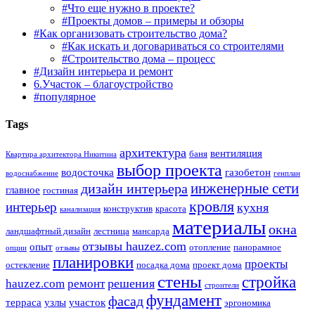
#Что еще нужно в проекте?
#Проекты домов – примеры и обзоры
#Как организовать строительство дома?
#Как искать и договариваться со строителями
#Строительство дома – процесс
#Дизайн интерьера и ремонт
6.Участок – благоустройство
#популярное
Tags
архитектура
вентиляция
баня
Квартира архитектора Никитина
выбор проекта
водосточка
газобетон
водоснабжение
генплан
инженерные сети
дизайн интерьера
главное
гостиная
кровля
интерьер
кухня
конструктив
красота
канализация
материалы
окна
ландшафтный дизайн
лестница
мансарда
отзывы hauzez.com
опыт
отопление
панорамное
опции
отзывы
планировки
проекты
остекление
посадка дома
проект дома
стены
стройка
решения
hauzez.com
ремонт
строители
фундамент
фасад
терраса
узлы
участок
эргономика