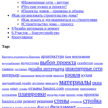
#Инженерные сети – внутри
#Что еще нужно в проекте?
#Проекты домов – примеры и обзоры
#Как организовать строительство дома?
#Как искать и договариваться со строителями
#Строительство дома – процесс
#Дизайн интерьера и ремонт
6.Участок – благоустройство
#популярное
Tags
архитектура
вентиляция
баня
Квартира архитектора Никитина
выбор проекта
водосточка
газобетон
водоснабжение
генплан
инженерные сети
дизайн интерьера
главное
гостиная
кровля
интерьер
кухня
конструктив
красота
канализация
материалы
окна
ландшафтный дизайн
лестница
мансарда
отзывы hauzez.com
опыт
отопление
панорамное
опции
отзывы
планировки
проекты
остекление
посадка дома
проект дома
стены
стройка
решения
hauzez.com
ремонт
строители
фундамент
фасад
терраса
узлы
участок
эргономика