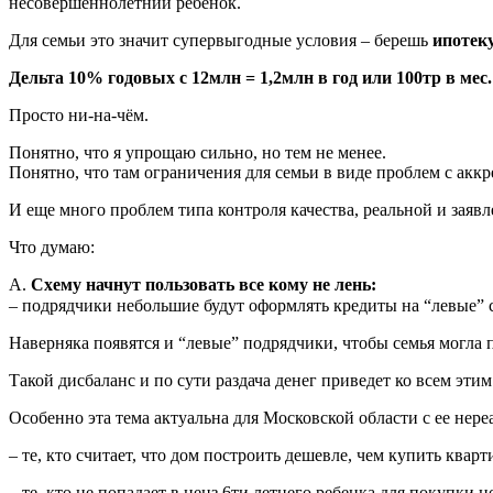
несовершеннолетний ребенок.
Для семьи это значит супервыгодные условия – берешь
ипотеку
Дельта 10% годовых с 12млн = 1,2млн в год или 100тр в мес.
Просто ни-на-чём.
Понятно, что я упрощаю сильно, но тем не менее.
Понятно, что там ограничения для семьи в виде проблем с аккр
И еще много проблем типа контроля качества, реальной и заяв
Что думаю:
А.
Схему начнут пользовать все кому не лень:
– подрядчики небольшие будут оформлять кредиты на “левые” с
Наверняка появятся и “левые” подрядчики, чтобы семья могла 
Такой дисбаланс и по сути раздача денег приведет ко всем этим
Особенно эта тема актуальна для Московской области с ее нер
– те, кто считает, что дом построить дешевле, чем купить кварт
– те, кто не попадает в ценз 6ти летнего ребенка для покупки 