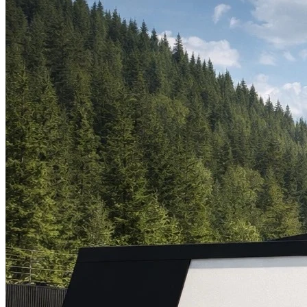
Я работаю над ним, чтобы помогать людям решать вопросы со с
Задайте себе эти вопросы, чтобы не наделать ошибок в стройке
Содержание путеводителя
Познакомиться поближе, получать обновления путеводителя:
Follow
Follow
Follow
Follow
Follow
Живое общение автора и заказчиков в
чате телеграм-канала >>
Если вам нужен
продуманный проект дома
, возможно смогу ва
Другие посты по теме: