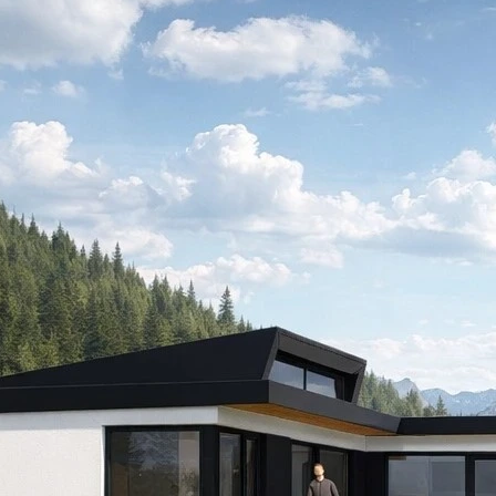
воим домом заранее, шаг за шагом.
:
м помочь.