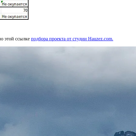
по этой ссылке
подбора проекта от студии Hauzez.com.