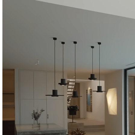
стройке:
Содержание путеводителя
Познакомиться поближе, получать обновления путеводителя:
Follow
Follow
Follow
Follow
Follow
Живое общение автора и заказчиков в
чате телеграм-канала
>>
Если вам нужен
продуманный проект дома
, возможно смогу
вам помочь.
Другие посты по теме: