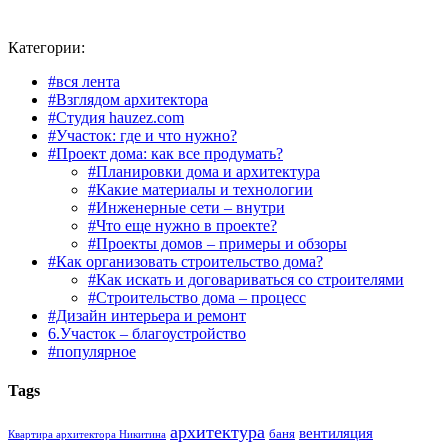
Категории:
#вся лента
#Взглядом архитектора
#Студия hauzez.com
#Участок: где и что нужно?
#Проект дома: как все продумать?
#Планировки дома и архитектура
#Какие материалы и технологии
#Инженерные сети – внутри
#Что еще нужно в проекте?
#Проекты домов – примеры и обзоры
#Как организовать строительство дома?
#Как искать и договариваться со строителями
#Строительство дома – процесс
#Дизайн интерьера и ремонт
6.Участок – благоустройство
#популярное
Tags
архитектура
вентиляция
баня
Квартира архитектора Никитина