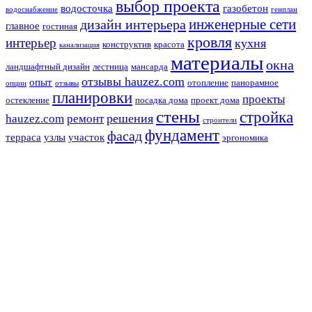
выбор проекта
водосточка
газобетон
водоснабжение
генплан
инженерные сети
дизайн интерьера
главное
гостиная
кровля
интерьер
кухня
конструктив
красота
канализация
материалы
окна
ландшафтный дизайн
лестница
мансарда
отзывы hauzez.com
опыт
отопление
панорамное
опции
отзывы
планировки
проекты
остекление
посадка дома
проект дома
стены
стройка
решения
hauzez.com
ремонт
строители
фундамент
фасад
терраса
узлы
участок
эргономика