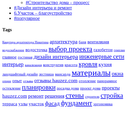
#Строительство дома – процесс
#Дизайн интерьера и ремонт
6.Участок – благоустройство
#популярное
Tags
архитектура
вентиляция
баня
Квартира архитектора Никитина
выбор проекта
водосточка
газобетон
водоснабжение
генплан
инженерные сети
дизайн интерьера
главное
гостиная
кровля
интерьер
кухня
конструктив
красота
канализация
материалы
окна
ландшафтный дизайн
лестница
мансарда
отзывы hauzez.com
опыт
отопление
панорамное
опции
отзывы
планировки
проекты
остекление
посадка дома
проект дома
стены
стройка
решения
hauzez.com
ремонт
строители
фундамент
фасад
терраса
узлы
участок
эргономика